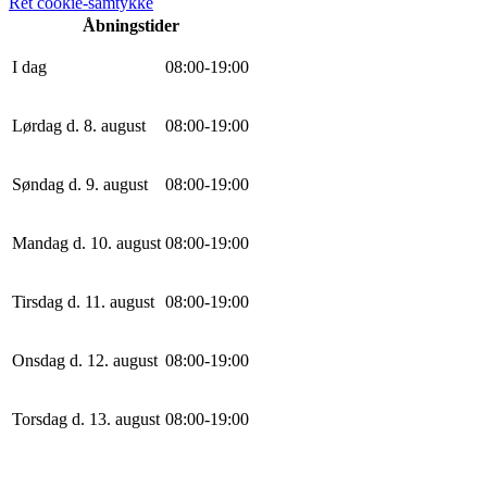
Ret cookie-samtykke
Åbningstider
I dag
0
8
:
0
0
-
19
:
0
0
Lørdag d. 8. august
0
8
:
0
0
-
19
:
0
0
Søndag d. 9. august
0
8
:
0
0
-
19
:
0
0
Mandag d. 10. august
0
8
:
0
0
-
19
:
0
0
Tirsdag d. 11. august
0
8
:
0
0
-
19
:
0
0
Onsdag d. 12. august
0
8
:
0
0
-
19
:
0
0
Torsdag d. 13. august
0
8
:
0
0
-
19
:
0
0