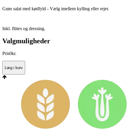
Grøn salat med kødfyld - Vælg imellem kylling eller rejer.
Inkl. flütes og dressing.
Valgmuligheder
Pris
0
kr.
Læg i kurv