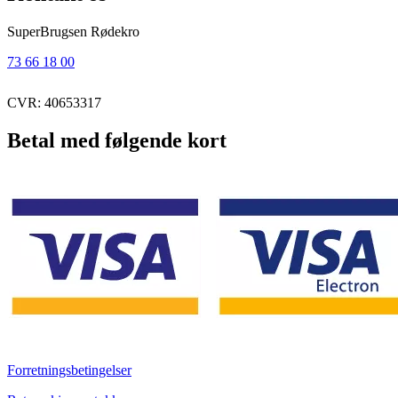
SuperBrugsen Rødekro
73 66 18 00
CVR: 40653317
Betal med følgende kort
Forretningsbetingelser