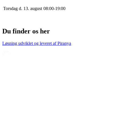
Torsdag d. 13. august
0
8
:
0
0
-
19
:
0
0
Du finder os her
Løsning udviklet og leveret af
Piranya