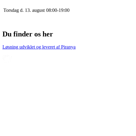
Torsdag d. 13. august
0
8
:
0
0
-
19
:
0
0
Du finder os her
Løsning udviklet og leveret af
Piranya