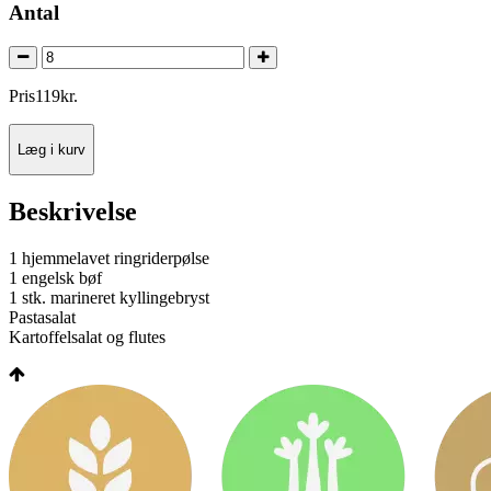
Antal
Pris
119
kr.
Læg i kurv
Beskrivelse
1 hjemmelavet ringriderpølse
1 engelsk bøf
1 stk. marineret kyllingebryst
Pastasalat
Kartoffelsalat og flutes