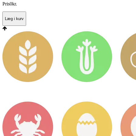
Pris
0
kr.
Læg i kurv