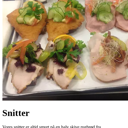
Snitter
Vores snitter er altid smurt på en halv skive rugbrød fra