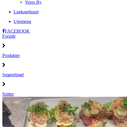
Vores By
Lagkagehuset
Ugemenu
FACEBOOK
Forside
Produkter
Smørrebrød
Snitter