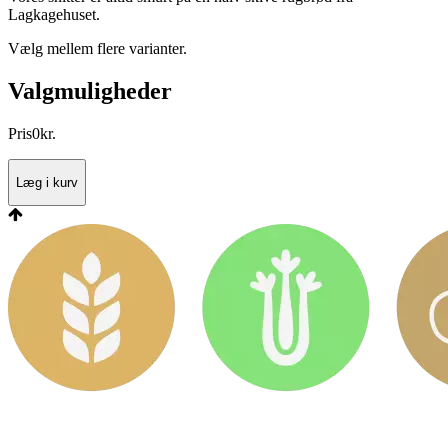
Lagkagehuset.
Vælg mellem flere varianter.
Valgmuligheder
Pris
0
kr.
Læg i kurv